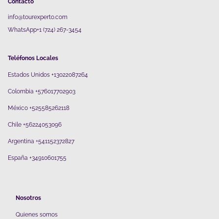
Contacto
info@tourexperto.com
WhatsApp+1 (724) 267-3454
Teléfonos Locales
Estados Unidos +13022087264
Colombia +576017702903
México +525585262118
Chile +56224053096
Argentina +541152372827
España +34910601755
Nosotros
Quienes somos