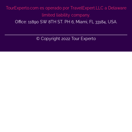
TourExperto.com es operado por TravelExpert.LLC a Delaware
limited liability company.
Office: 11890 SW 8TH ST. PH 6, Miami, FL 33184, USA.
© Copyright 2022 Tour Experto