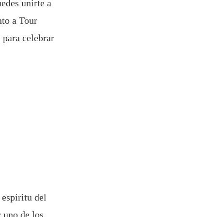
edes unirte a
nto a Tour
 para celebrar
espíritu del
r uno de los