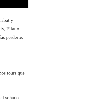
habat y
iv, Eilat o
ías perderte.
nos tours que