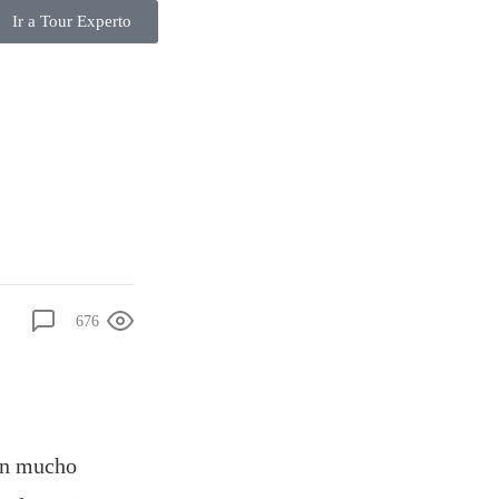
Ir a Tour Experto
676
con mucho