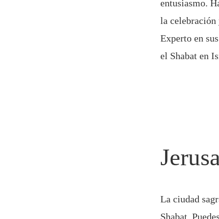
entusiasmo. Ha
la celebración 
Experto en su
el Shabat en Is
Jerus
La ciudad sagr
Shabat. Puedes