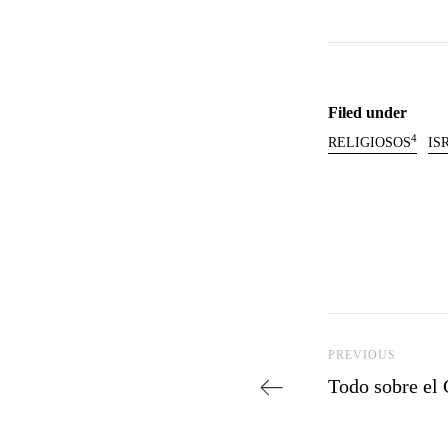
Filed under
4
RELIGIOSOS
IS
Previous Post
PREVIOUS
Todo sobre el