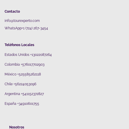
Contacto
info@tourexperto.com
WhatsApp+1 (724) 267-3454
Teléfonos Locales
Estados Unidos +13022087264
Colombia +576017702903
México +525585262118
Chile +56224053096
Argentina +541152372827
España +34910601755
Nosotros