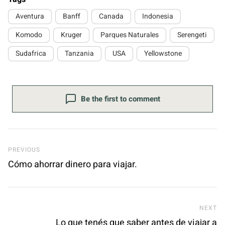
Aventura
Banff
Canada
Indonesia
Komodo
Kruger
Parques Naturales
Serengeti
Sudafrica
Tanzania
USA
Yellowstone
Be the first to comment
Previous Post
PREVIOUS
Cómo ahorrar dinero para viajar.
Ne
NEXT
Lo que tenés que saber antes de viajar a