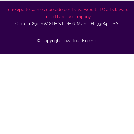
TourExperto.com es operado por TravelExpert.LLC a Delaware
limited liability company.
Office: 11890 SW 8TH ST. PH 6, Miami, FL 33184, USA.
© Copyright 2022 Tour Experto