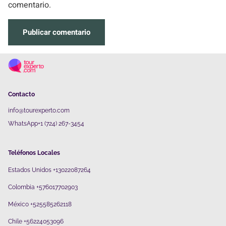
comentario.
Contacto
info@tourexperto.com
WhatsApp+1 (724) 267-3454
Teléfonos Locales
Estados Unidos +13022087264
Colombia +576017702903
México +525585262118
Chile +56224053096