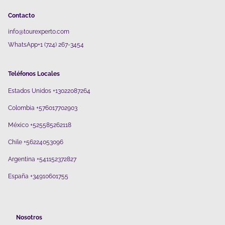
Contacto
info@tourexperto.com
WhatsApp+1 (724) 267-3454
Teléfonos Locales
Estados Unidos +13022087264
Colombia +576017702903
México +525585262118
Chile +56224053096
Argentina +541152372827
España +34910601755
Nosotros