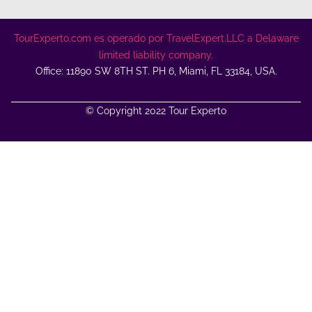
TourExperto.com es operado por TravelExpert.LLC a Delaware
limited liability company.
Office: 11890 SW 8TH ST. PH 6, Miami, FL 33184, USA.
© Copyright 2022 Tour Experto