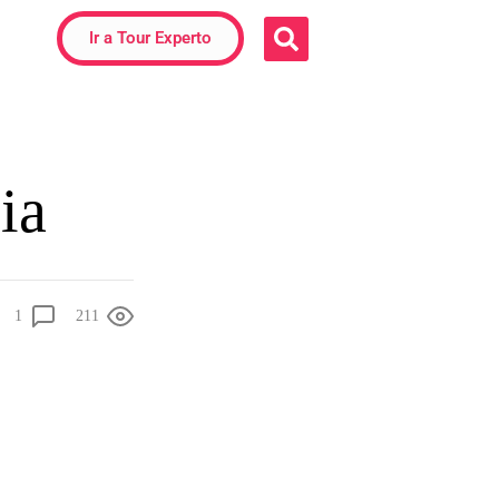
Ir a Tour Experto
ia
1
211