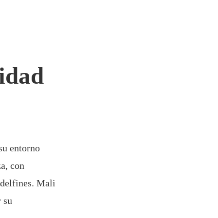
lidad
 su entorno
za, con
delfines. Mali
r su