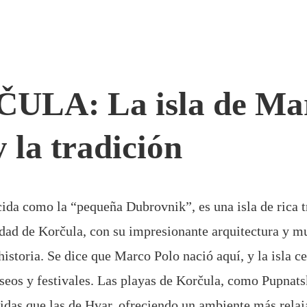
ULA: La isla de Ma
y la tradición
ida como la “pequeña Dubrovnik”, es una isla de rica t
udad de Korčula, con su impresionante arquitectura y mu
historia. Se dice que Marco Polo nació aquí, y la isla c
eos y festivales. Las playas de Korčula, como Pupnats
das que las de Hvar, ofreciendo un ambiente más relaj