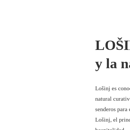
LOŠIN
y la 
Lošinj es cono
natural curativ
senderos para 
Lošinj, el pri