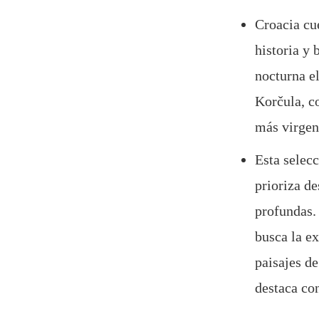
Croacia cue
historia y
nocturna el
Korčula, c
más virgen
Esta selecc
prioriza de
profundas. 
busca la e
paisajes de
destaca co