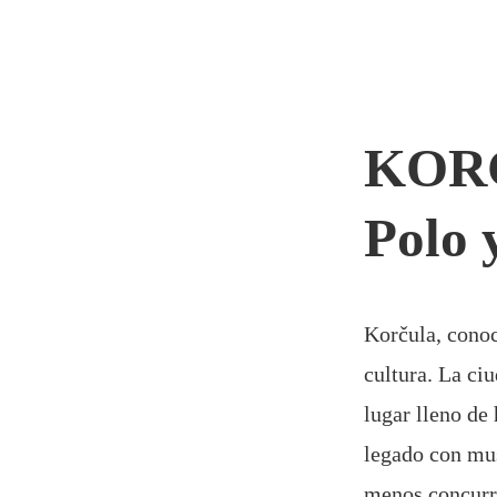
KORČ
Polo 
Korčula, conoc
cultura. La ci
lugar lleno de 
legado con mus
menos concurri