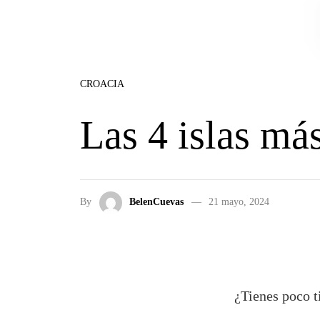
Skip to the content
CROACIA
Las 4 islas má
By
BelenCuevas
21 mayo, 2024
¿Tienes poco t