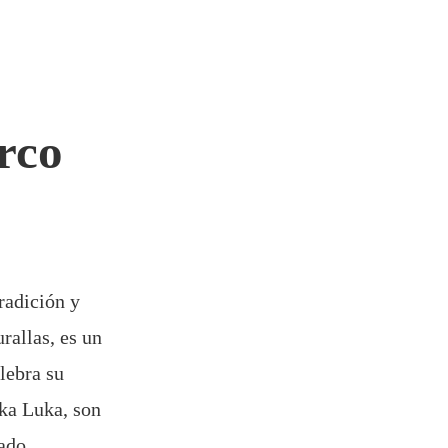
rco
radición y
rallas, es un
elebra su
ka Luka, son
ado.