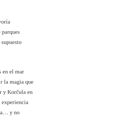
yoría
 parques
r supuesto
s en el mar
ir la magia que
ar y Korčula en
 experiencia
ura… y no