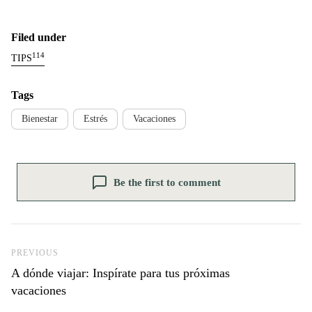
Filed under
114
TIPS
Tags
Bienestar
Estrés
Vacaciones
Be the first to comment
Previous Post
PREVIOUS
A dónde viajar: Inspírate para tus próximas
vacaciones