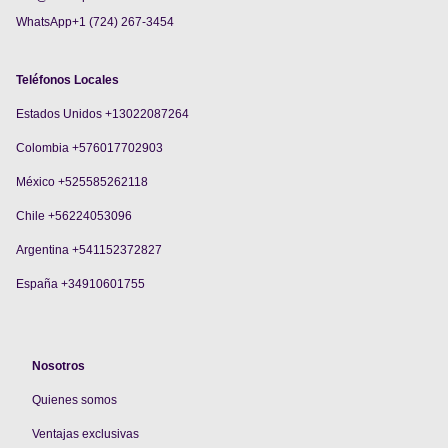
WhatsApp+1 (724) 267-3454
Teléfonos Locales
Estados Unidos +13022087264
Colombia +576017702903
México +525585262118
Chile +56224053096
Argentina +541152372827
España +34910601755
Nosotros
Quienes somos
V
entajas exclusivas