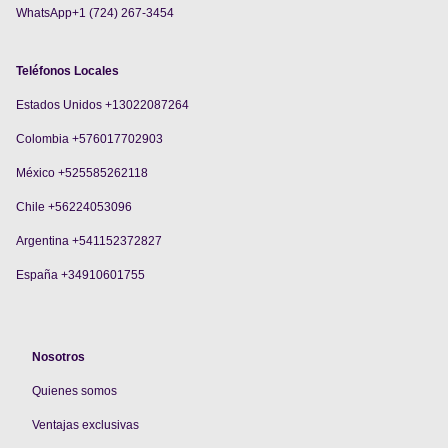
WhatsApp+1 (724) 267-3454
Teléfonos Locales
Estados Unidos +13022087264
Colombia +576017702903
México +525585262118
Chile +56224053096
Argentina +541152372827
España +34910601755
Nosotros
Quienes somos
V
entajas exclusivas