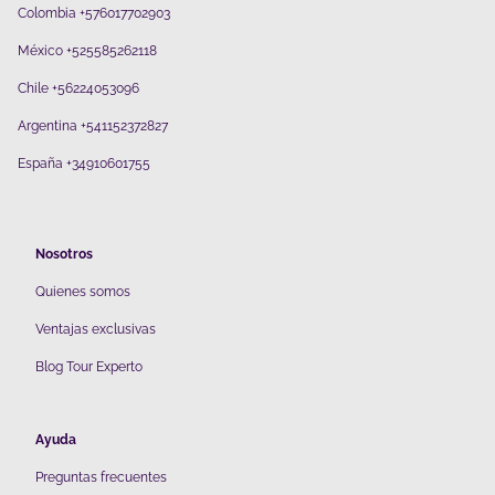
Colombia +576017702903
México +525585262118
Chile +56224053096
Argentina +541152372827
España +34910601755
Nosotros
Quienes somos
V
entajas exclusivas
Blog Tour Experto
Ayuda
Preguntas frecuentes