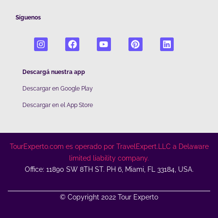
Síguenos
Descargá nuestra app
Descargar en Google Play
De
scargar en el App Store
TourExperto.com es operado por TravelExpert.LLC a Delaware
limited liability company.
Office: 11890 SW 8TH ST. PH 6, Miami, FL 33184, USA.
© Copyright 2022 Tour Experto