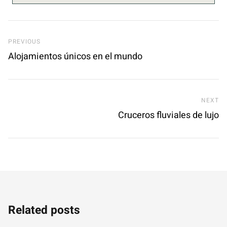
Previous Post
PREVIOUS
Alojamientos únicos en el mundo
Ne
NEXT
Cruceros fluviales de lujo
Related posts