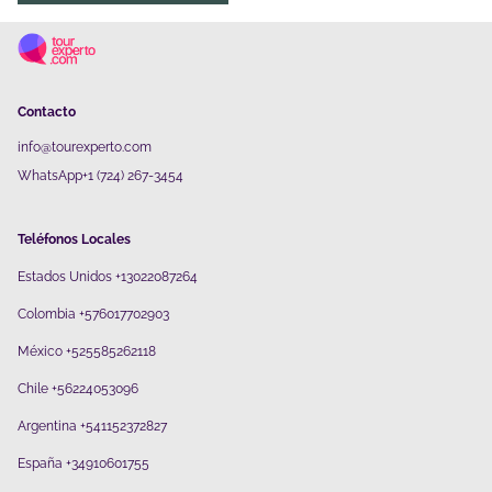
Contacto
info@tourexperto.com
WhatsApp+1 (724) 267-3454
Teléfonos Locales
Estados Unidos +13022087264
Colombia +576017702903
México +525585262118
Chile +56224053096
Argentina +541152372827
España +34910601755