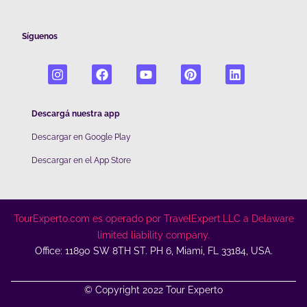
Síguenos
Descargá nuestra app
Descargar en Google Play
De
scargar en el App Store
TourExperto.com es operado por TravelExpert.LLC a Delaware
limited liability company.
Office: 11890 SW 8TH ST. PH 6, Miami, FL 33184, USA.
© Copyright 2022 Tour Experto