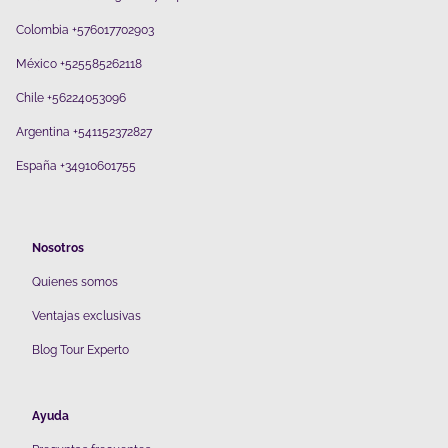
Colombia +576017702903
México +525585262118
Chile +56224053096
Argentina +541152372827
España +34910601755
Nosotros
Quienes somos
V
entajas exclusivas
Blog Tour Experto
Ayuda