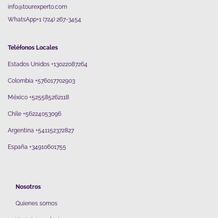
info@tourexperto.com
WhatsApp+1 (724) 267-3454
Teléfonos Locales
Estados Unidos +13022087264
Colombia +576017702903
México +525585262118
Chile +56224053096
Argentina +541152372827
España +34910601755
Nosotros
Quienes somos