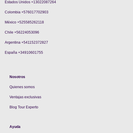
Estados Unidos +13022087264
Colombia +576017702903
México +525585262118
Chile +56224053096
Argentina +541152372827
España +34910601755
Nosotros
Quienes somos
V
entajas exclusivas
Blog Tour Experto
Ayuda