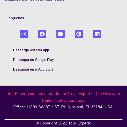
Síguenos
Descargá nuestra app
Descargar en Google Play
De
scargar en el App Store
TourExperto.com es operado por TravelExpert.LLC a Delaware
limited liability company.
Office: 11890 SW 8TH ST. PH 6, Miami, FL 33184, USA.
© Copyright 2022 Tour Experto