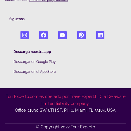
Síguenos
Descargá nuestra app
Descargar en Google Play
De
scargar en el App Store
TourExperto.com es operado por TravelExpert.LLC a Delaware
limited liability company.
Office: 11890 SW 8TH ST. PH 6, Miami, FL 33184, USA.
© Copyright 2022 Tour Experto