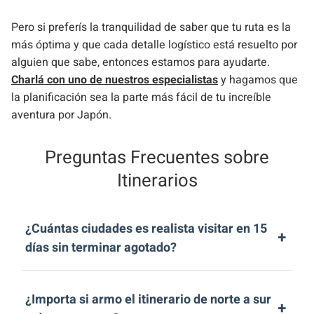
Pero si preferís la tranquilidad de saber que tu ruta es la
más óptima y que cada detalle logístico está resuelto por
alguien que sabe, entonces estamos para ayudarte.
Charlá con uno de nuestros especialistas
y hagamos que
la planificación sea la parte más fácil de tu increíble
aventura por Japón.
Preguntas Frecuentes sobre
Itinerarios
¿Cuántas ciudades es realista visitar en 15
+
días sin terminar agotado?
La regla de oro para un viaje balanceado es
¿Importa si armo el itinerario de norte a sur
“calidad sobre cantidad”. Para 15 días, lo ideal es
+