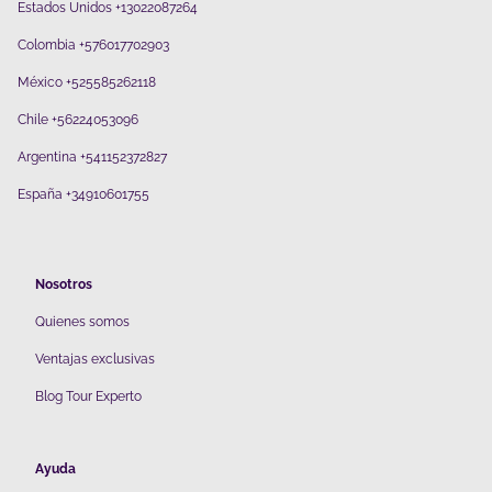
Estados Unidos +13022087264
Colombia +576017702903
México +525585262118
Chile +56224053096
Argentina +541152372827
España +34910601755
Nosotros
Quienes somos
V
entajas exclusivas
Blog Tour Experto
Ayuda