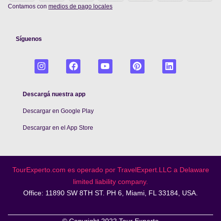
Contamos con
medios de pago locales
Síguenos
Descargá nuestra app
Descargar en Google Play
De
scargar en el App Store
TourExperto.com es operado por TravelExpert.LLC a Delaware
limited liability company.
Office: 11890 SW 8TH ST. PH 6, Miami, FL 33184, USA.