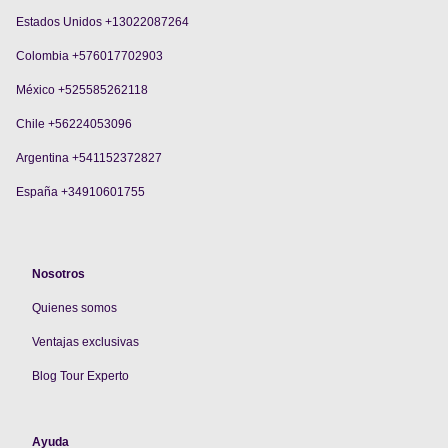
Estados Unidos +13022087264
Colombia +576017702903
México +525585262118
Chile +56224053096
Argentina +541152372827
España +34910601755
Nosotros
Quienes somos
V
entajas exclusivas
Blog Tour Experto
Ayuda