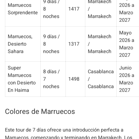
9 días /
Marrakech
Marruecos
2026 a
8
1417
/
Sorprendente
Marzo
noches
Marrakech
2027
Mayo
Marruecos,
9 días /
Marrakech
2026 a
Desierto
8
1317
/
Marzo
Sahara
noches
Marrakech
2027
Super
Junio
8 días /
Casablanca
Marruecos
2026 a
7
1498
/
con Desierto
Marzo
noches
Casablanca
En Haima
2027
Colores de Marruecos
Este tour de 7 días ofrece una introducción perfecta a
Marruecos, comenzando y terminando en Marrakech. Los