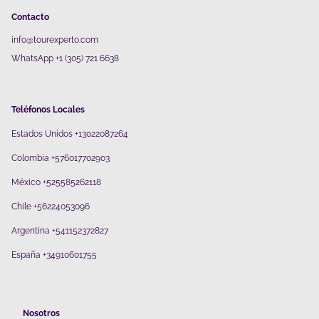
Contacto
info@tourexperto.com
WhatsApp +1 (305) 721 6638
Teléfonos Locales
Estados Unidos +13022087264
Colombia +576017702903
México +525585262118
Chile +56224053096
Argentina +541152372827
España +34910601755
Nosotros