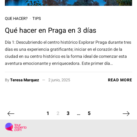
QUE HACER?
TIPS
Qué hacer en Praga en 3 días
Día 1: Descubriendo el centro histórico Explorar Praga durante tres
días es una experiencia gratificante; iniciar en el corazón de la
ciudad en su centro histórico es la forma ideal de comenzar esta
aventura emocionante y enriquecedora. Este primer día…
By
Teresa Marquez
2 junio, 2025
READ MORE
Previous page
Next p
1
2
3
…
5