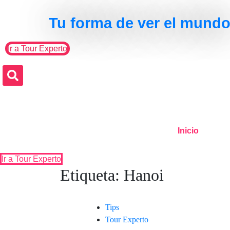
Skip to the content
Tu forma de ver el mund
Ir a Tour Experto
Search
Inicio
Ir a Tour Experto
Etiqueta:
Hanoi
Tips
Tour Experto