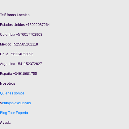
Teléfonos Locales
Estados Unidos +13022087264
Colombia +576017702903
México +525585262118
Chile +56224053096
Argentina +541152372827
España +34910601755
Nosotros
Quienes somos
V
entajas exclusivas
Blog Tour Experto
Ayuda