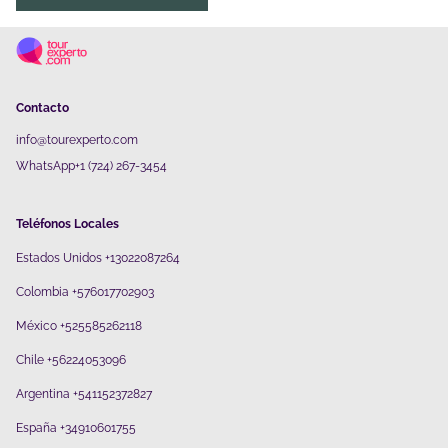
Contacto
info@tourexperto.com
WhatsApp+1 (724) 267-3454
Teléfonos Locales
Estados Unidos +13022087264
Colombia +576017702903
México +525585262118
Chile +56224053096
Argentina +541152372827
España +34910601755