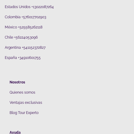
Estados Unidos +13022087264
Colombia +576017702903
México +525585262118
Chile +56224053096
Argentina +541152372827
España +34910601755
Nosotros
Quienes somos
V
entajas exclusivas
Blog Tour Experto
Ayuda