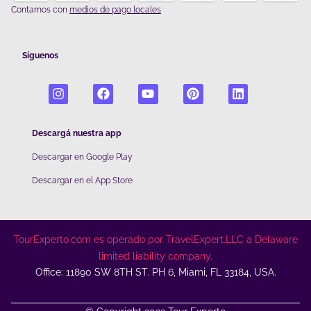
Contamos con
medios de pago locales
Síguenos
Descargá nuestra app
Descargar en Google Play
De
scargar en el App Store
TourExperto.com es operado por TravelExpert.LLC a Delaware
limited liability company.
Office: 11890 SW 8TH ST. PH 6, Miami, FL 33184, USA.