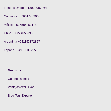
Estados Unidos +13022087264
Colombia +576017702903
México +525585262118
Chile +56224053096
Argentina +541152372827
España +34910601755
Nosotros
Quienes somos
V
entajas exclusivas
Blog Tour Experto