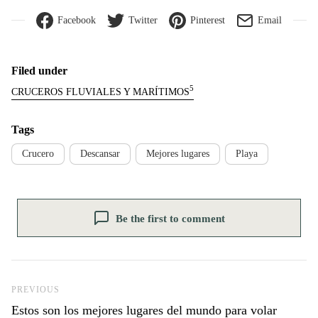
Facebook
Twitter
Pinterest
Email
Filed under
5
CRUCEROS FLUVIALES Y MARÍTIMOS
Tags
Crucero
Descansar
Mejores lugares
Playa
Be the first to comment
Previous Post
PREVIOUS
Estos son los mejores lugares del mundo para volar