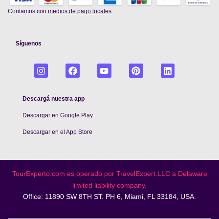
Contamos con
medios de pago locales
Síguenos
Descargá nuestra app
Descargar en Google Play
De
scargar en el App Store
TourExperto.com es operado por TravelExpert.LLC a Delaware
limited liability company.
Office: 11890 SW 8TH ST. PH 6, Miami, FL 33184, USA.