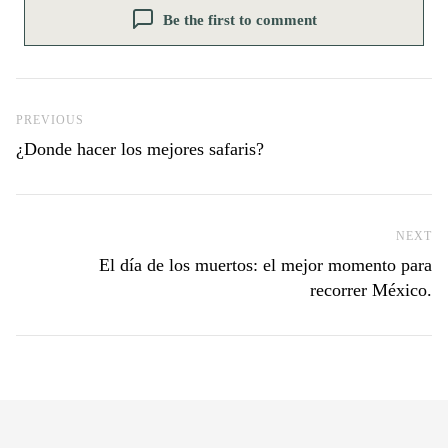
Be the first to comment
Previous Post
PREVIOUS
¿Donde hacer los mejores safaris?
NEXT
Ne
El día de los muertos: el mejor momento para
recorrer México.