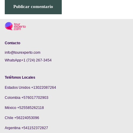
Contacto
info@tourexperto.com
WhatsApp+1 (724) 267-3454
Teléfonos Locales
Estados Unidos +13022087264
Colombia +576017702903
México +525585262118
Chile +56224053096
Argentina +541152372827