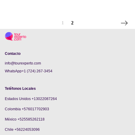
Next p
1
2
Contacto
info@tourexperto.com
WhatsApp+1 (724) 267-3454
Teléfonos Locales
Estados Unidos +13022087264
Colombia +576017702903
México +525585262118
Chile +56224053096