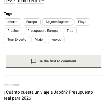
TIPS
TOUR EXPERTO
Tags
ahorro
Europa
Mejores lugares
Playa
Precios
Presupuesto Europa
Tips
Tour Experto
Viaje
vuelos
Be the first to comment
Previous Post
PREVIOUS
¿Cuánto cuesta un viaje a Japón? Presupuesto
real para 2026