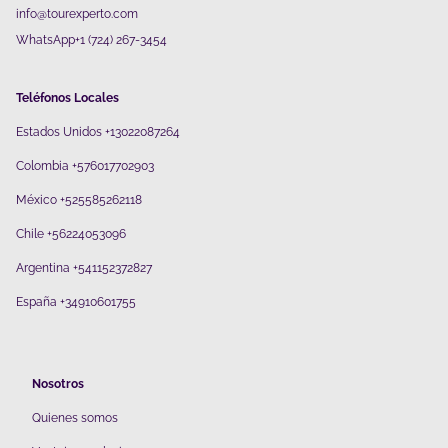
info@tourexperto.com
WhatsApp+1 (724) 267-3454
Teléfonos Locales
Estados Unidos +13022087264
Colombia +576017702903
México +525585262118
Chile +56224053096
Argentina +541152372827
España +34910601755
Nosotros
Quienes somos