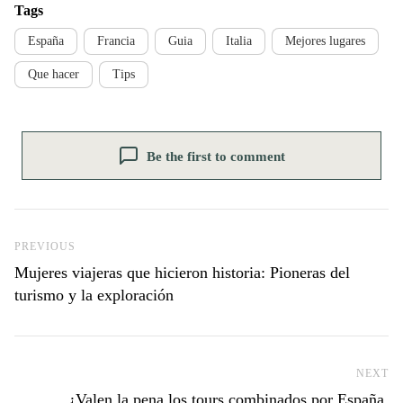
Tags
España
Francia
Guia
Italia
Mejores lugares
Que hacer
Tips
Be the first to comment
Previous Post
PREVIOUS
Mujeres viajeras que hicieron historia: Pioneras del
turismo y la exploración
NEXT
Ne
¿Valen la pena los tours combinados por España,