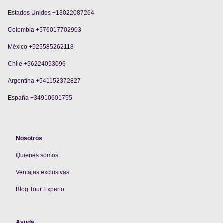
Estados Unidos +13022087264
Colombia +576017702903
México +525585262118
Chile +56224053096
Argentina +541152372827
España +34910601755
Nosotros
Quienes somos
V
entajas exclusivas
Blog Tour Experto
Ayuda