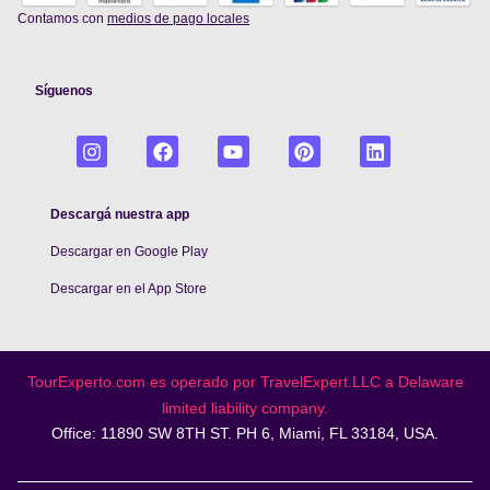
Contamos con
medios de pago locales
Síguenos
Descargá nuestra app
Descargar en Google Play
De
scargar en el App Store
TourExperto.com es operado por TravelExpert.LLC a Delaware
limited liability company.
Office: 11890 SW 8TH ST. PH 6, Miami, FL 33184, USA.