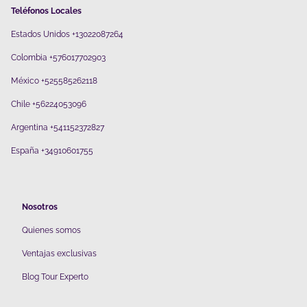
Teléfonos Locales
Estados Unidos +13022087264
Colombia +576017702903
México +525585262118
Chile +56224053096
Argentina +541152372827
España +34910601755
Nosotros
Quienes somos
V
entajas exclusivas
Blog Tour Experto