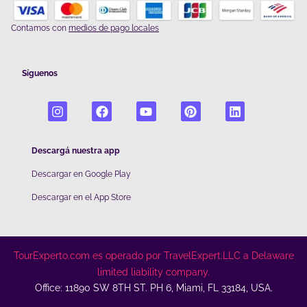
Contamos con
medios de pago locales
Síguenos
Descargá nuestra app
Descargar en Google Play
De
scargar en el App Store
TourExperto.com es operado por TravelExpert.LLC a Delaware
limited liability company.
Office: 11890 SW 8TH ST. PH 6, Miami, FL 33184, USA.