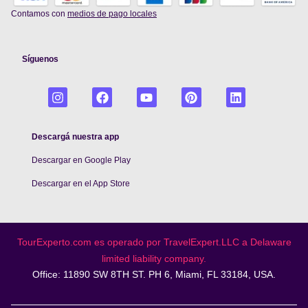
Contamos con
medios de pago locales
Síguenos
Descargá nuestra app
Descargar en Google Play
De
scargar en el App Store
TourExperto.com es operado por TravelExpert.LLC a Delaware
limited liability company.
Office: 11890 SW 8TH ST. PH 6, Miami, FL 33184, USA.