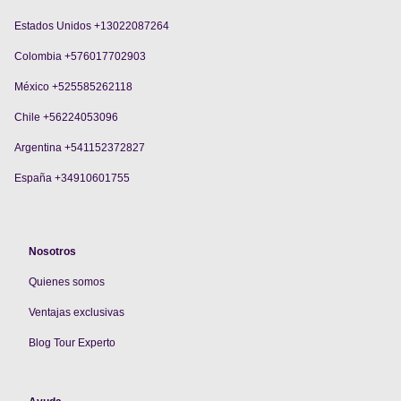
Estados Unidos +13022087264
Colombia +576017702903
México +525585262118
Chile +56224053096
Argentina +541152372827
España +34910601755
Nosotros
Quienes somos
V
entajas exclusivas
Blog Tour Experto