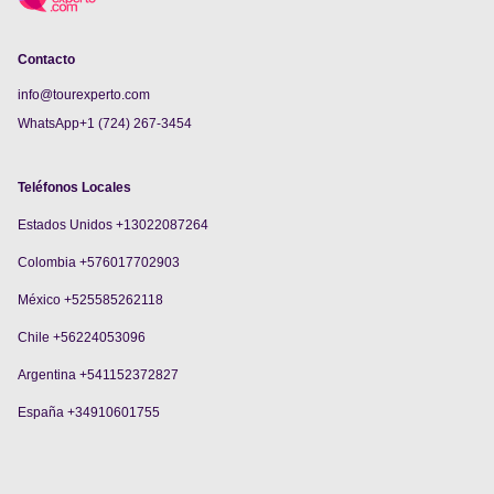
Contacto
info@tourexperto.com
WhatsApp+1 (724) 267-3454
Teléfonos Locales
Estados Unidos +13022087264
Colombia +576017702903
México +525585262118
Chile +56224053096
Argentina +541152372827
España +34910601755