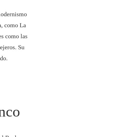
 modernismo
na, como La
es como las
ejeros. Su
ndo.
enco