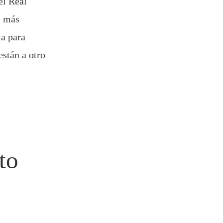
el Real
s más
la para
stán a otro
to