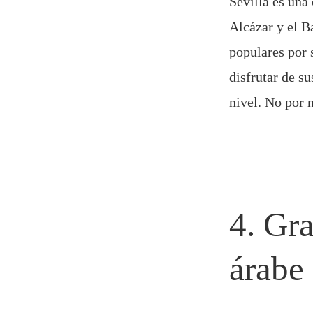
Sevilla es una
Alcázar y el B
populares por 
disfrutar de s
nivel. No por 
4. Gr
árabe