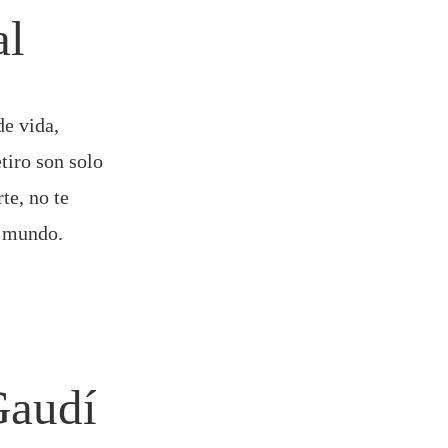
al
de vida,
etiro son solo
rte, no te
l mundo.
Gaudí