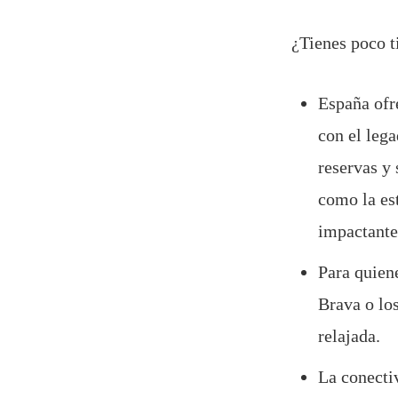
¿Tienes poco t
España ofr
con el leg
reservas y 
como la es
impactante
Para quiene
Brava o lo
relajada.
La conecti