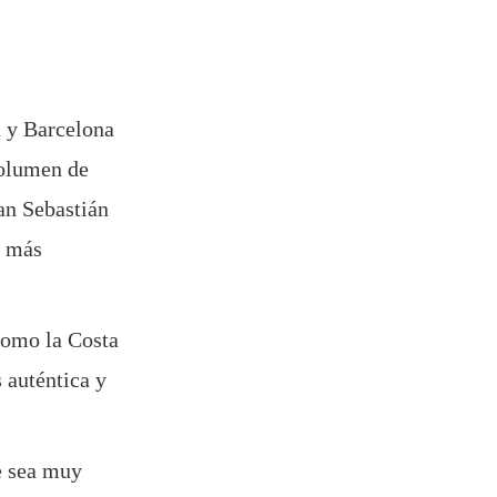
d y Barcelona
volumen de
San Sebastián
l más
 como la Costa
 auténtica y
e sea muy