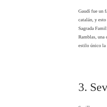
Gaudí fue un 
catalán, y est
Sagrada Famili
Ramblas, una ca
estilo único l
3. Sev