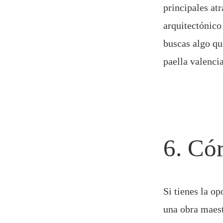
principales at
arquitectónico 
buscas algo qu
paella valenci
6. Có
Si tienes la o
una obra maest