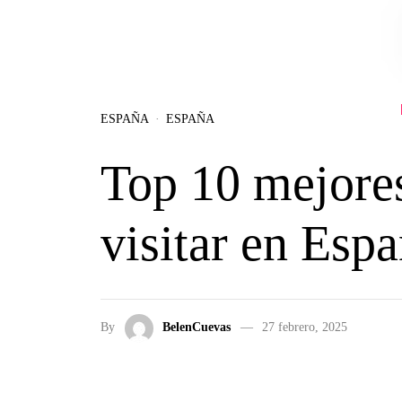
Skip to the content
ESPAÑA
ESPAÑA
Top 10 mejores
visitar en Esp
By
BelenCuevas
27 febrero, 2025