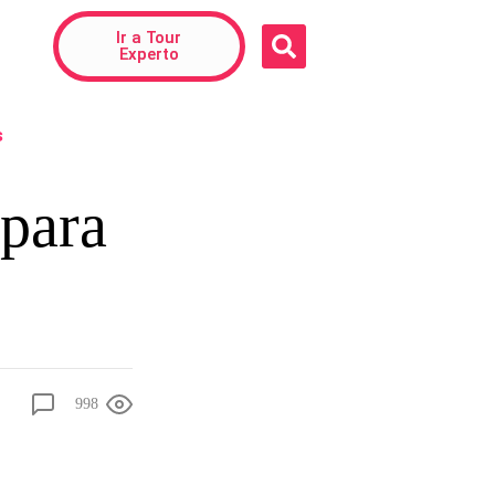
Ir a Tour
Experto
s
 para
998