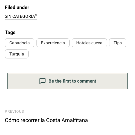
Filed under
9
SIN CATEGORÍA
Tags
Capadocia
Expereiencia
Hoteles cueva
Tips
Turquia
Be the first to comment
Previous Post
PREVIOUS
Cómo recorrer la Costa Amalfitana