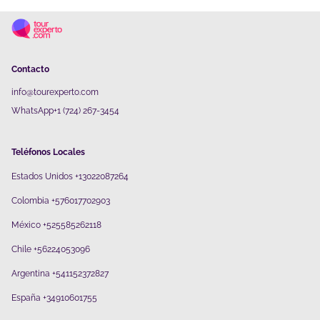
Contacto
info@tourexperto.com
WhatsApp+1 (724) 267-3454
Teléfonos Locales
Estados Unidos +13022087264
Colombia +576017702903
México +525585262118
Chile +56224053096
Argentina +541152372827
España +34910601755