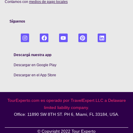
Contamos con
medios de pago locales
Síguenos
Descargá nuestra app
Descargar en Google Play
De
scargar en el App Store
TourExperto.com es operado por TravelExpert.LLC a Delaware
limited liability company.
Office: 11890 SW 8TH ST. PH 6, Miami, FL 33184, USA.
© Copyright 2022 Tour Experto