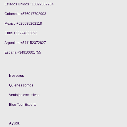
Estados Unidos +13022087264
Colombia +576017702903
México +525585262118
Chile +56224053096
Argentina +541152372827
España +34910601755
Nosotros
Quienes somos
V
entajas exclusivas
Blog Tour Experto
Ayuda