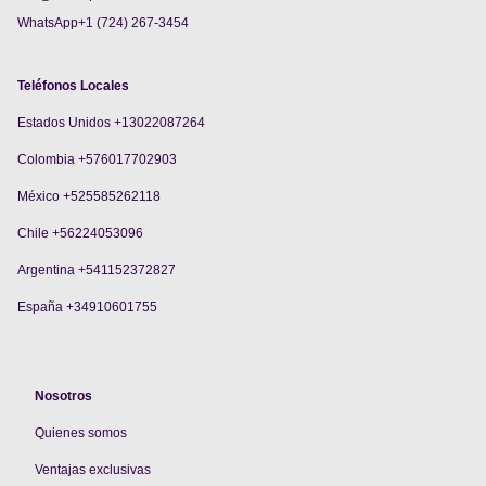
WhatsApp+1 (724) 267-3454
Teléfonos Locales
Estados Unidos +13022087264
Colombia +576017702903
México +525585262118
Chile +56224053096
Argentina +541152372827
España +34910601755
Nosotros
Quienes somos
V
entajas exclusivas