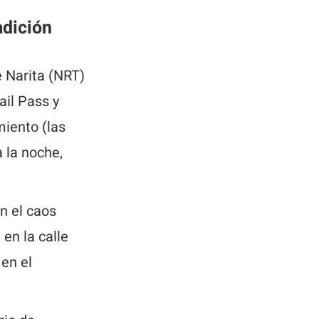
adición
 Narita (NRT)
ail Pass y
miento (las
 la noche,
n el caos
en la calle
 en el