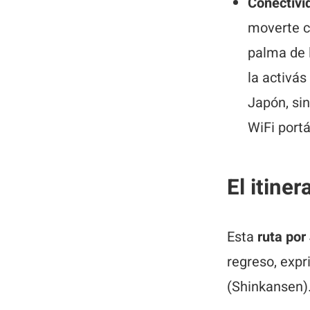
Conectivi
moverte co
palma de 
la activás
Japón, sin
WiFi portá
El itiner
Esta
ruta por
regreso, expr
(Shinkansen)