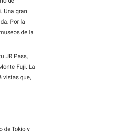
rio de
i. Una gran
da. Por la
 museos de la
u JR Pass,
Monte Fuji. La
á vistas que,
o de Tokio y