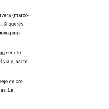
mavera (marzo-
). Si querés
poca para
ías
será tu
 viaje; así te
sejo de oro
das. La