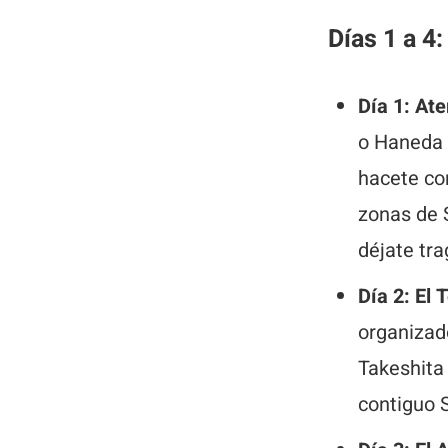
Días 1 a 4:
Día 1: Ate
o Haneda 
hacete con
zonas de S
déjate tra
Día 2: El
organizad
Takeshita 
contiguo S