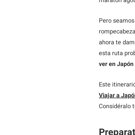
maratón agot
Pero seamos 
rompecabeza
ahora te damo
esta ruta pr
ver en Japón 
Este itinerar
Viajar a Japó
Considéralo t
Preparat