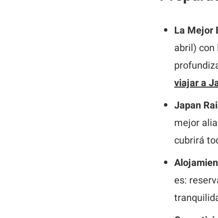
La Mejor 
abril) con
profundiza
viajar a J
Japan Rai
mejor alia
cubrirá t
Alojamien
es: reserv
tranquilid