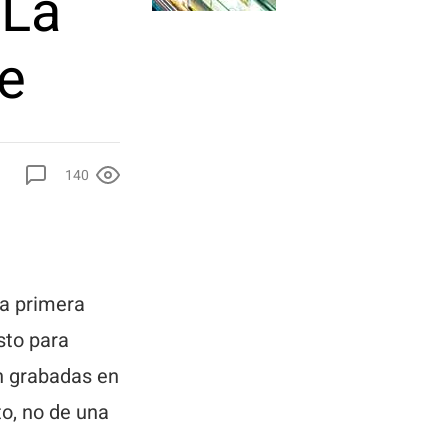
 La
je
140
na primera
sto para
an grabadas en
to, no de una