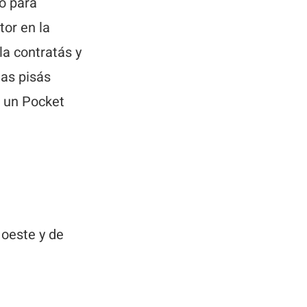
o para
tor en la
a contratás y
nas pisás
, un Pocket
 oeste y de