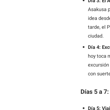
Día 3: El 
Asakusa p
idea desd
tarde, el
ciudad.
Día 4: Ex
hoy toca m
excursión 
con suerte
Días 5 a 7
Día 5: Via