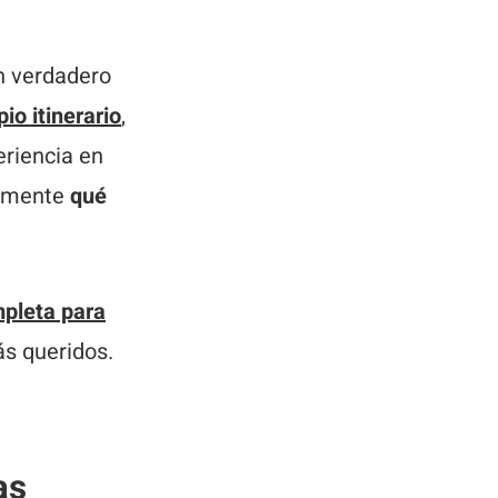
n verdadero
io itinerario
,
eriencia en
tamente
qué
pleta para
ás queridos.
as