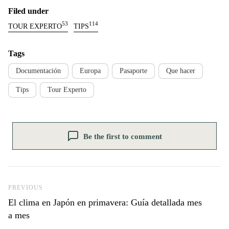
Filed under
53
114
TOUR EXPERTO
TIPS
Tags
Documentación
Europa
Pasaporte
Que hacer
Tips
Tour Experto
Be the first to comment
Previous Post
PREVIOUS
El clima en Japón en primavera: Guía detallada mes
a mes