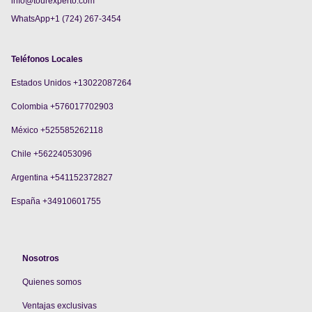
info@tourexperto.com
WhatsApp+1 (724) 267-3454
Teléfonos Locales
Estados Unidos +13022087264
Colombia +576017702903
México +525585262118
Chile +56224053096
Argentina +541152372827
España +34910601755
Nosotros
Quienes somos
V
entajas exclusivas