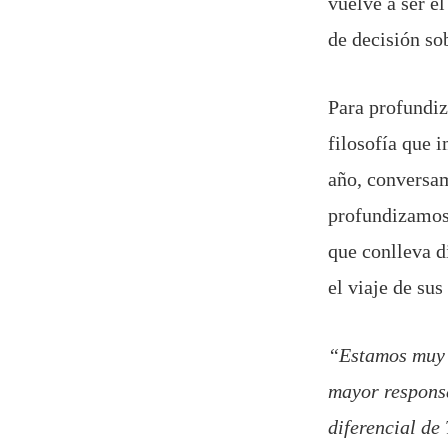
vuelve a ser e
de decisión sob
Para profundiz
filosofía que 
año, conversa
profundizamos 
que conlleva d
el viaje de su
“Estamos muy o
mayor responsa
diferencial de