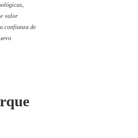
nológicas,
se valor
a confianza de
nuevo
orque