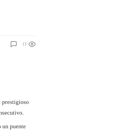
13
 prestigioso
nsecutivo.
o un puente