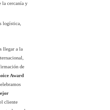
 la cercanía y
 logística,
 llegar a la
ternacional,
nfirmación de
hoice Award
 celebramos
ejor
l cliente