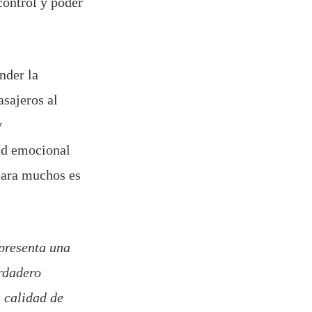
control y poder
nder la
sajeros al
y
dad emocional
 para muchos es
epresenta una
rdadero
 calidad de