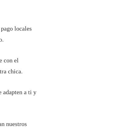
 pago locales
io.
e con el
tra chica.
e adapten a ti y
an nuestros