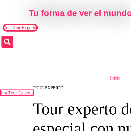
Skip to the content
Tu forma de ver el mund
Ir a Tour Experto
Search
Inicio
TOUR EXPERTO
Ir a Tour Experto
Tour experto d
especial con n