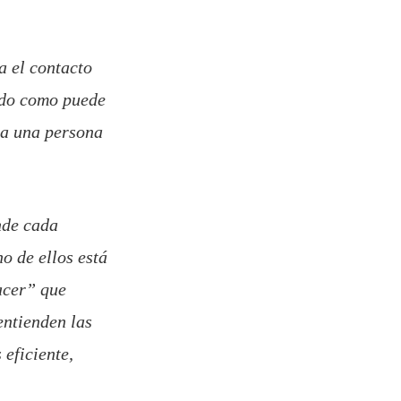
a el contacto
ndo como puede
 a una persona
nde cada
o de ellos está
acer” que
entienden las
 eficiente,