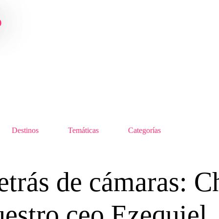
o
Destinos
Temáticas
Categorías
etrás de cámaras: C
uestro ceo Ezequiel