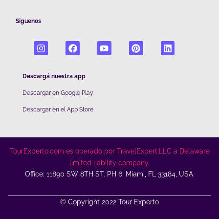
Síguenos
Descargá nuestra app
Descargar en Google Play
De
scargar en el App Store
TourExperto.com es operado por TravelExpert.LLC a Delaware
limited liability company.
Office: 11890 SW 8TH ST. PH 6, Miami, FL 33184, USA.
© Copyright 2022 Tour Experto