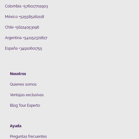
Colombia +576017702903
México +525585262118
Chile +56224053096
Argentina +541152372827
España +34910601755
Nosotros
Quienes somos
V
entajas exclusivas
Blog Tour Experto
Ayuda
Preguntas frecuentes